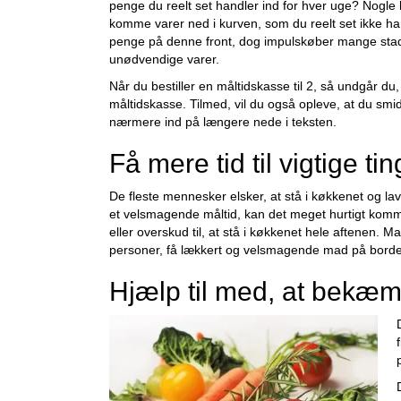
penge du reelt set handler ind for hver uge? Nogle h
komme varer ned i kurven, som du reelt set ikke har
penge på denne front, dog impulskøber mange stadig
unødvendige varer.
Når du bestiller en måltidskasse til 2, så undgår d
måltidskasse. Tilmed, vil du også opleve, at du s
nærmere ind på længere nede i teksten.
Få mere tid til vigtige t
De fleste mennesker elsker, at stå i køkkenet og lav
et velsmagende måltid, kan det meget hurtigt komme ti
eller overskud til, at stå i køkkenet hele aftenen. 
personer, få lækkert og velsmagende mad på bordet 
Hjælp til med, at bekæ