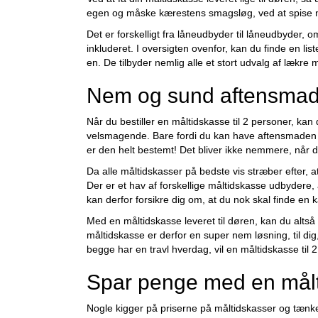
egen og måske kærestens smagsløg, ved at spise nye
Det er forskelligt fra låneudbyder til låneudbyder, o
inkluderet. I oversigten ovenfor, kan du finde en list
en. De tilbyder nemlig alle et stort udvalg af lækre 
Nem og sund aftensmad
Når du bestiller en måltidskasse til 2 personer, ka
velsmagende. Bare fordi du kan have aftensmaden s
er den helt bestemt! Det bliver ikke nemmere, når d
Da alle måltidskasser på bedste vis stræber efter, a
Der er et hav af forskellige måltidskasse udbydere,
kan derfor forsikre dig om, at du nok skal finde en
Med en måltidskasse leveret til døren, kan du altså 
måltidskasse er derfor en super nem løsning, til dig,
begge har en travl hverdag, vil en måltidskasse til
Spar penge med en målti
Nogle kigger på priserne på måltidskasser og tænker,