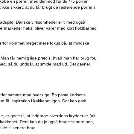
 købe en porrer, men derimod får du 4-5 porrer.
 ikke sikkert, at du får brugt de resterende porrer i
adspild. Danske virksomheder er tilmed også
rmarkeder f.eks. bliver varer med kort holdbarhed
å derfor kommet meget mere fokus på, at mindske
Man får nemlig lige præcis, hvad man har brug for,
e mad, så du undgår, at smide mad ud. Det gavner
lave det samme mad hver uge. En pasta kødsovs
 få inspiration i køkkenet igen. Det kan godt
er gode til, at inddrage alverdens krydderier (alt
r i køkkenet. Dem kan du jo også bruge senere hen,
lde til senere brug.