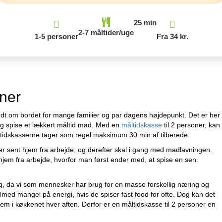
25 min
2-7 måltider/uge
1-5 personer
Fra 34 kr.
oner
dt om bordet for mange familier og par dagens højdepunkt. Det er her 
 spise et lækkert måltid mad. Med en
måltidskasse
til 2 personer, ka
 måltidskasserne tager som regel maksimum 30 min af tilberede.
r sent hjem fra arbejde, og derefter skal i gang med madlavningen.
hjem fra arbejde, hvorfor man først ender med, at spise en sen
dag, da vi som mennesker har brug for en masse forskellig næring og
ilmed mangel på energi, hvis de spiser fast food for ofte. Dog kan det
rem i køkkenet hver aften. Derfor er en måltidskasse til 2 personer en