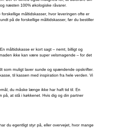
e og næsten 100% økologiske råvarer.
e forskellige måltidskasser, hvor leveringen ofte er
rundt på de forskellige måltidskasser, før du bestiller
n måltidskasse er kort sagt – nemt, billigt og
t maden ikke kan være super velsmagende – for det
 vidt som muligt laver sunde og spændende opskrifter.
 kasse, til kassen med inspiration fra hele verden. Vi
mål, du måske længe ikke har haft tid til. En
n på, at stå i køkkenet. Hvis dig og din partner
har du egentligt styr på, eller overvejet, hvor mange