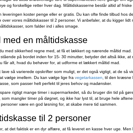
 og forskellige retter hver dag. Måltidskasserne består altid af frisk
m leveringen koster penge eller er gratis. Du kan ofte finde tilbud hos d
e over vores måltidskasser til 2 personer. Vi anbefaler, at du kigger lidt 
måltidskasser, som falder ind i alles smage.
 med en måltidskasse
n du med sikkerhed regne med, at få et lækkert og nærende måltid mad. E
tående på bordet inden for 15- 30 minutter, betyder det altså ikke, a
u får alt, hvad du behøver for, at udforme et lækkert måltid mad.
t lave så varierede opskrifter som muligt, er det også vigtigt, at de så
 at vælge imellem. Du kan vælge lige fra
vegetarkassen
, til den kræsne
 kasse, som passer helt perfekt til jeres behov og madønsker.
spare rigtigt mange timer i supermarkedet, så du bruger din tid på gøre
 som mangler timer på døgnet, og ikke har lyst til, at bruge hele aftene
 2 personer være en god løsning for, at skabe mere tid sammen.
dskasse til 2 personer
 at det faktisk er en dyr affære, at få leveret en kasse hver uge. Men 