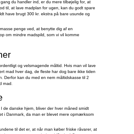
ang du handler ind, er du mere tilbøjelig for, at
od til, at lave madplan for ugen, kan du godt spare
ldt have brugt 300 kr. ekstra på bare usunde og
n masse penge ved, at benytte dig af en
e op om mindre madspild, som vi vil komme
ner
 ordentligt og velsmagende måltid. Hvis man vil lave
kert mad hver dag, de fleste har dog bare ikke tiden
ugen. Derfor kan du med en nem måltidskasse til 2
id mad.
e
 I de danske hjem, bliver der hver måned smidt
å det i Danmark, da man er blevet mere opmærksom
ndene til det er, at når man køber friske råvarer, at