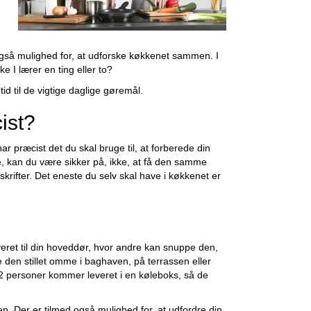
 også mulighed for, at udforske køkkenet sammen. I
 I lærer en ting eller to?
id til de vigtige daglige gøremål.
ist?
ar præcist det du skal bruge til, at forberede din
ge, kan du være sikker på, ikke, at få den samme
krifter. Det eneste du selv skal have i køkkenet er
leveret til din hoveddør, hvor andre kan snuppe den,
e den stillet omme i baghaven, på terrassen eller
l 2 personer kommer leveret i en køleboks, så de
n. Der er tilmed også mulighed for, at udfordre din