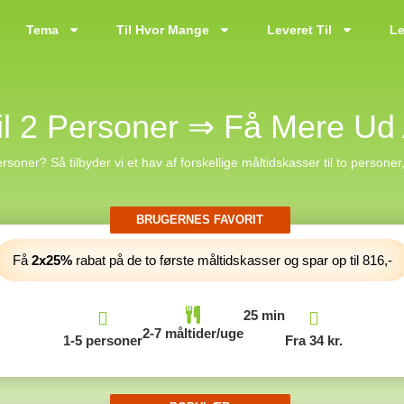
Tema
Til Hvor Mange
Leveret Til
Le
il 2 Personer ⇒ Få Mere Ud
rsoner? Så tilbyder vi et hav af forskellige måltidskasser til to personer
Få
2x25%
rabat på de to første måltidskasser og spar op til 816,-
25 min
2-7 måltider/uge
1-5 personer
Fra 34 kr.