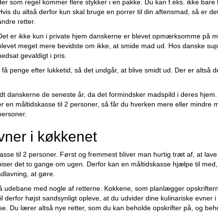
der som regel kommer flere stykker i en pakke. Du kan f.eks. ikke bare
Hvis du altså derfor kun skal bruge en porrer til din aftensmad, så er det
andre retter.
Det er ikke kun i private hjem danskerne er blevet opmærksomme på m
blevet meget mere bevidste om ikke, at smide mad ud. Hos danske supe
nedsat gevaldigt i pris.
 få penge efter lukketid, så det undgår, at blive smidt ud. Der er alts
dt danskerne de seneste år, da det formindsker madspild i deres hjem. 
ber en måltidskasse til 2 personer, så får du hverken mere eller mindr
 personer.
vner i køkkenet
asse til 2 personer. Først og fremmest bliver man hurtig træt af, at 
r det to gange om ugen. Derfor kan en måltidskasse hjælpe til med, at
adlavning, at gøre.
 udebane med nogle af retterne. Kokkene, som planlægger opskrifterne, 
il derfor højst sandsynligt opleve, at du udvider dine kulinariske evne
se. Du lærer altså nye retter, som du kan beholde opskrifter på, og beho