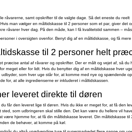
le råvarerne, samt opskrifter til de valgte dage. Så det eneste du reelt
. Hvis man vælger en måltidskasse til 2 personer som et par, giver det
re råvarer hver dag. På den måde, kan I få kvalitetstid sammen – måske
 personer i oversigten ovenfor. Benyt dig af en måltidskasse, og få mere t
idskasse til 2 personer helt præc
 præcise antal af råvarer og opskrifter. Der er målt og vejet af, så du h
for meget eller for lidt. Hvis du benytter dig af en måltidskasse hver u
kasse udbyder, som hver uge står for, at komme med nye og spændende ops
e for, at alle ingredienserne er inkluderet i måltidskassen.
er leveret direkte til døren
du får den leveret lige til døren. Hvis du ikke er meget for, at få den 
t sted, som udbringeren skal stille den. Det kan være du hellere vil hav
at være hjemme for, at få din måltidskasse leveret. Din måltidskasse ti
er, inden de behøver, at komme på køl.
så undgår du altså unødvendige ture til supermarkedet flere gange om uge