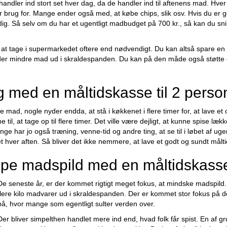
andler ind stort set hver dag, da de handler ind til aftenens mad. Hver g
 brug for. Mange ender også med, at købe chips, slik osv. Hvis du er g
. Så selv om du har et ugentligt madbudget på 700 kr., så kan du sni
u, at tage i supermarkedet oftere end nødvendigt. Du kan altså spare e
mider mindre mad ud i skraldespanden. Du kan på den måde også støtt
ing med en måltidskasse til 2 perso
e mad, nogle nyder endda, at stå i køkkenet i flere timer for, at lave et
l, at tage op til flere timer. Det ville være dejligt, at kunne spise læk
Mange har jo også træning, venne-tid og andre ting, at se til i løbet af 
hver aften. Så bliver det ikke nemmere, at lave et godt og sundt målt
mpe madspild med en måltidskass
De seneste år, er der kommet rigtigt meget fokus, at mindske madspild.
flere kilo madvarer ud i skraldespanden. Der er kommet stor fokus p
på, hvor mange som egentligt sulter verden over.
Der bliver simpelthen handlet mere ind end, hvad folk får spist. En af gru