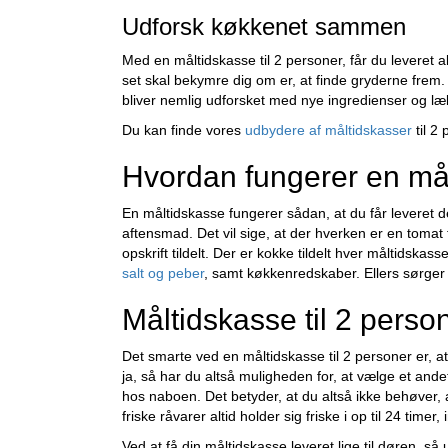
Udforsk køkkenet sammen
Med en måltidskasse til 2 personer, får du leveret al
set skal bekymre dig om er, at finde gryderne frem
bliver nemlig udforsket med nye ingredienser og læk
Du kan finde vores
udbydere af måltidskasser
til 2
Hvordan fungerer en målt
En måltidskasse fungerer sådan, at du får leveret det
aftensmad. Det vil sige, at der hverken er en tomat 
opskrift tildelt. Der er kokke tildelt hver måltids
salt og peber
, samt køkkenredskaber. Ellers sørger d
Måltidskasse til 2 person
Det smarte ved en måltidskasse til 2 personer er, at 
ja, så har du altså muligheden for, at vælge et ande
hos naboen. Det betyder, at du altså ikke behøver, 
friske råvarer altid holder sig friske i op til 24 tim
Ved at få din måltidskasse leveret lige til døren, 