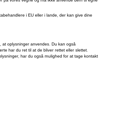
ger på vores vegne og må ikke anvende dem til egne
abehandlere i EU eller i lande, der kan give dine
od, at oplysninger anvendes. Du kan også
 har du ret til at de bliver rettet eller slettet.
plysninger, har du også mulighed for at tage kontakt