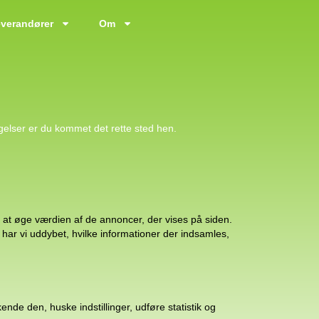
verandører
Om
gelser er du kommet det rette sted hen.
l at øge værdien af de annoncer, der vises på siden.
 har vi uddybet, hvilke informationer der indsamles,
nde den, huske indstillinger, udføre statistik og