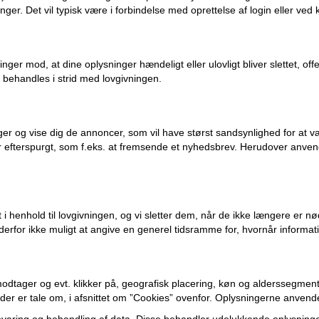
er. Det vil typisk være i forbindelse med oprettelse af login eller ved 
nger mod, at dine oplysninger hændeligt eller ulovligt bliver slettet, offen
behandles i strid med lovgivningen.
ger og vise dig de annoncer, som vil have størst sandsynlighed for at væ
r efterspurgt, som f.eks. at fremsende et nyhedsbrev. Herudover anvend
t i henhold til lovgivningen, og vi sletter dem, når de ikke længere er
rfor ikke muligt at angive en generel tidsramme for, hvornår informati
odtager og evt. klikker på, geografisk placering, køn og alderssegment m
 der er tale om, i afsnittet om ”Cookies” ovenfor. Oplysningerne anvend