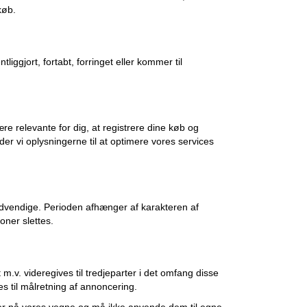
køb.
tliggjort, fortabt, forringet eller kommer til
re relevante for dig, at registrere dine køb og
er vi oplysningerne til at optimere vores services
 nødvendige. Perioden afhænger af karakteren af
oner slettes.
.v. videregives til tredjeparter i det omfang disse
es til målretning af annoncering.