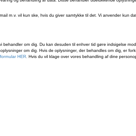
pbevaring og behandling af data. Disse behandler udelukkende oplysnin
il m.v. vil kun ske, hvis du giver samtykke til det. Vi anvender kun dat
er, vi behandler om dig. Du kan desuden til enhver tid gøre indsigelse m
 oplysninger om dig. Hvis de oplysninger, der behandles om dig, er forkerte
tformular HER
. Hvis du vil klage over vores behandling af dine persono