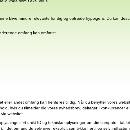
elig kode som f.eks. virus.
 kunne blive mindre relevante for dig og optræde hyppigere. Du kan desu
 varierende omfang kan omfatte:
i et eller andet omfang kan henføres til dig. Når du benytter vores we
dhold, hvis du tilmelder dig vores nyhedsbrev, deltager i konkurrencer e
 via websitet.
plysninger: Et unikt ID og tekniske oplysninger om din computer, tablet
er). I det omfang du selv giver eksplicit samtykke hertil og selv indtas