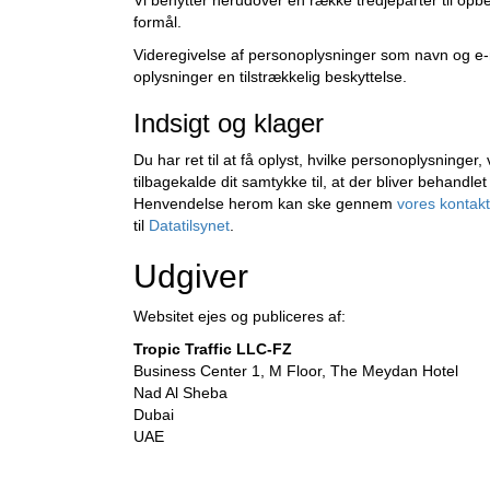
Vi benytter herudover en række tredjeparter til o
formål.
Videregivelse af personoplysninger som navn og e-ma
oplysninger en tilstrækkelig beskyttelse.
Indsigt og klager
Du har ret til at få oplyst, hvilke personoplysning
tilbagekalde dit samtykke til, at der bliver behandlet
Henvendelse herom kan ske gennem
vores kontak
til
Datatilsynet
.
Udgiver
Websitet ejes og publiceres af:
Tropic Traffic LLC-FZ
Business Center 1, M Floor, The Meydan Hotel
Nad Al Sheba
Dubai
UAE