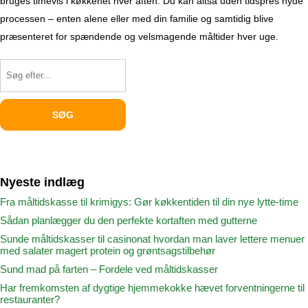
bruges timevis i køkkenet hver aften. Du kan altså uden tidspres nyde
processen – enten alene eller med din familie og samtidig blive
præsenteret for spændende og velsmagende måltider hver uge.
Nyeste indlæg
Fra måltidskasse til krimigys: Gør køkkentiden til din nye lytte-time
Sådan planlægger du den perfekte kortaften med gutterne
Sunde måltidskasser til casinonat hvordan man laver lettere menuer
med salater magert protein og grøntsagstilbehør
Sund mad på farten – Fordele ved måltidskasser
Har fremkomsten af dygtige hjemmekokke hævet forventningerne til
restauranter?