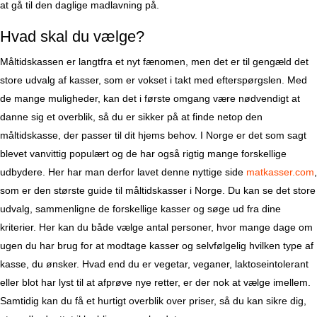
at gå til den daglige madlavning på.
Hvad skal du vælge?
Måltidskassen er langtfra et nyt fænomen, men det er til gengæld det
store udvalg af kasser, som er vokset i takt med efterspørgslen. Med
de mange muligheder, kan det i første omgang være nødvendigt at
danne sig et overblik, så du er sikker på at finde netop den
måltidskasse, der passer til dit hjems behov. I Norge er det som sagt
blevet vanvittig populært og de har også rigtig mange forskellige
udbydere. Her har man derfor lavet denne nyttige side
matkasser.com
,
som er den største guide til måltidskasser i Norge. Du kan se det store
udvalg, sammenligne de forskellige kasser og søge ud fra dine
kriterier. Her kan du både vælge antal personer, hvor mange dage om
ugen du har brug for at modtage kasser og selvfølgelig hvilken type af
kasse, du ønsker. Hvad end du er vegetar, veganer, laktoseintolerant
eller blot har lyst til at afprøve nye retter, er der nok at vælge imellem.
Samtidig kan du få et hurtigt overblik over priser, så du kan sikre dig,