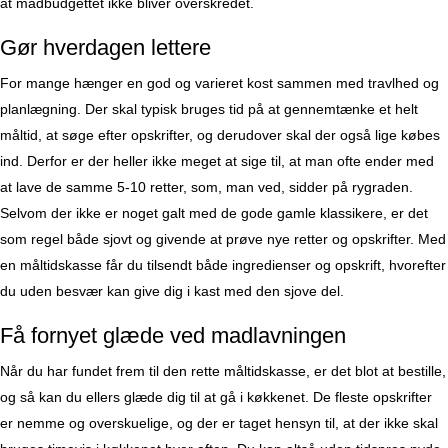
at madbudgettet ikke bliver overskredet.
Gør hverdagen lettere
For mange hænger en god og varieret kost sammen med travlhed og
planlægning. Der skal typisk bruges tid på at gennemtænke et helt
måltid, at søge efter opskrifter, og derudover skal der også lige købes
ind. Derfor er der heller ikke meget at sige til, at man ofte ender med
at lave de samme 5-10 retter, som, man ved, sidder på rygraden.
Selvom der ikke er noget galt med de gode gamle klassikere, er det
som regel både sjovt og givende at prøve nye retter og opskrifter. Med
en måltidskasse får du tilsendt både ingredienser og opskrift, hvorefter
du uden besvær kan give dig i kast med den sjove del.
Få fornyet glæde ved madlavningen
Når du har fundet frem til den rette måltidskasse, er det blot at bestille,
og så kan du ellers glæde dig til at gå i køkkenet. De fleste opskrifter
er nemme og overskuelige, og der er taget hensyn til, at der ikke skal