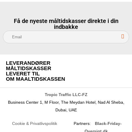
Få de nyeste måltidskasser direkte i din
indbakke
S
u
b
s
LEVERANDØRER
c
MÅLTIDSKASSER
r
LEVERET TIL
OM MAALTIDSKASSEN
i
b
e
Tropic Traffic LLC-FZ
Business Center 1, M Floor, The Meydan Hotel, Nad Al Sheba,
Dubai, UAE
Cookie & Privatlivspolitik
Partners:
Black-Friday-
Oversigt.dk