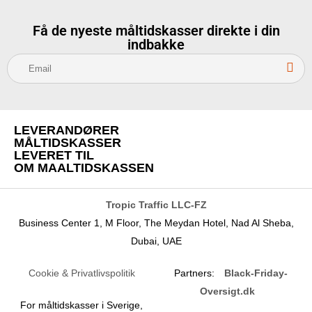
Få de nyeste måltidskasser direkte i din
indbakke
S
u
b
s
LEVERANDØRER
c
MÅLTIDSKASSER
r
LEVERET TIL
OM MAALTIDSKASSEN
i
b
e
Tropic Traffic LLC-FZ
Business Center 1, M Floor, The Meydan Hotel, Nad Al Sheba,
Dubai, UAE
Cookie & Privatlivspolitik
Partners:
Black-Friday-
Oversigt.dk
For måltidskasser i Sverige,