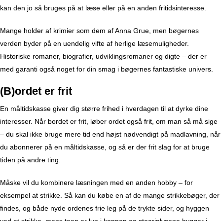
kan den jo så bruges på at læse eller på en anden fritidsinteresse.
Mange holder af krimier som dem af Anna Grue, men bøgernes
verden byder på en uendelig vifte af herlige læsemuligheder.
Historiske romaner, biografier, udviklingsromaner og digte – der er
med garanti også noget for din smag i bøgernes fantastiske univers.
(B)ordet er frit
En måltidskasse giver dig større frihed i hverdagen til at dyrke dine
interesser. Når bordet er frit, løber ordet også frit, om man så må sige
– du skal ikke bruge mere tid end højst nødvendigt på madlavning, når
du abonnerer på en måltidskasse, og så er der frit slag for at bruge
tiden på andre ting.
Måske vil du kombinere læsningen med en anden hobby – for
eksempel at strikke. Så kan du købe en af de mange strikkebøger, der
findes, og både nyde ordenes frie leg på de trykte sider, og hyggen
ved at strikke, mens teen er lun i koppen og stearinlysene hygger i