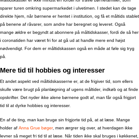
sparer turen omkring supermarkedet i ulvetimen. I stedet kan de tage
direkte hjem, når børnene er hentet i institution, og få et måltids stablet
på benene af råvarer, som andre har beregnet og leveret. Også
mange ældre er begyndt at abonnere på måltidskasser, fordi de så her
i coronatiden har været fri for at gå ud at handle mere end højst
nødvendigt. For dem er måltidskassen også en måde at føle sig tryg
på.
Mere tid til hobbies og interesser
Et andet aspekt ved måltidskasserne er, at de frigiver tid, som ellers
skulle være brugt på planlægning af ugens måltider, indkøb og at finde
opskrifter. Det nyder ikke alene børnene godt af, man får også frigjort
tid til at dyrke hobbies og interesser.
En af de ting, man kan bruge sin frigjorte tid på, at at læse. Mange
holder af
Anna Grue bøger
, men ærgrer sig over, at hverdagen ikke
levner så meget fri tid til at læse. Når tiden ikke skal bruges i køkkenet,