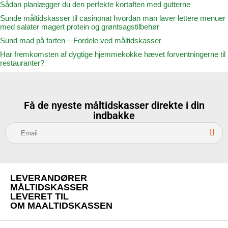
Sådan planlægger du den perfekte kortaften med gutterne
Sunde måltidskasser til casinonat hvordan man laver lettere menuer
med salater magert protein og grøntsagstilbehør
Sund mad på farten – Fordele ved måltidskasser
Har fremkomsten af dygtige hjemmekokke hævet forventningerne til
restauranter?
Få de nyeste måltidskasser direkte i din
indbakke
S
u
b
s
LEVERANDØRER
c
MÅLTIDSKASSER
r
LEVERET TIL
OM MAALTIDSKASSEN
i
b