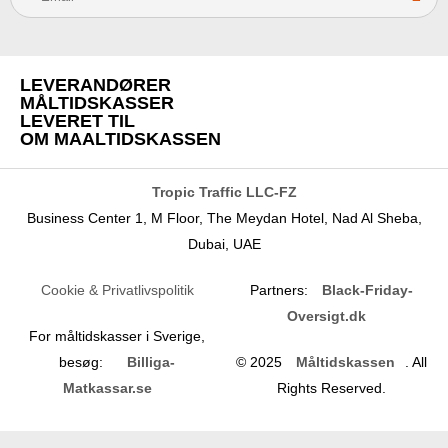
S
u
b
s
LEVERANDØRER
c
MÅLTIDSKASSER
r
LEVERET TIL
OM MAALTIDSKASSEN
i
b
e
Tropic Traffic LLC-FZ
Business Center 1, M Floor, The Meydan Hotel, Nad Al Sheba,
Dubai, UAE
Cookie & Privatlivspolitik
Partners:
Black-Friday-
Oversigt.dk
For måltidskasser i Sverige,
besøg:
Billiga-
© 2025
Måltidskassen
. All
Matkassar.se
Rights Reserved.